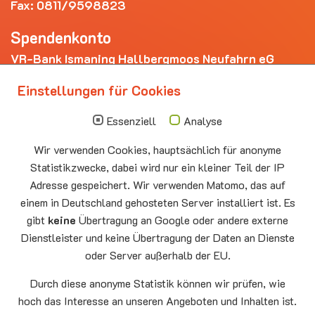
Fax: 0811/9598823
Spendenkonto
VR-Bank Ismaning Hallbergmoos Neufahrn eG
IBAN: DE20 7009 3400 0006 4281 69
Einstellungen für Cookies
Die nächsten Termine
Essenziell
Analyse
Sonntag
10.00 - 11.00
09.08
Sommerkirche
Wir verwenden Cookies, hauptsächlich für anonyme
Auferstehungskirche Neufahrn
Statistikzwecke, dabei wird nur ein kleiner Teil der IP
Montag
15.00 - 17.00
Adresse gespeichert. Wir verwenden Matomo, das auf
10.08
Senioren-Spieletreff Neufahrn
einem in Deutschland gehosteten Server installiert ist. Es
Auferstehungskirche Neufahrn
gibt
keine
Übertragung an Google oder andere externe
Dienstleister und keine Übertragung der Daten an Dienste
Mittwoch
20.00 Offenes Ende
oder Server außerhalb der EU.
12.08
Godtimes
Auferstehungskirche Neufahrn
Durch diese anonyme Statistik können wir prüfen, wie
hoch das Interesse an unseren Angeboten und Inhalten ist.
Facebook