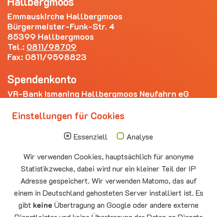
Hallbergmoos
Emmauskirche Hallbergmoos
Bürgermeister-Funk-Str. 4
85399 Hallbergmoos
Tel.:
0811/98709
Fax: 0811/9598823
Spendenkonto
VR-Bank Ismaning Hallbergmoos Neufahrn eG
IBAN: DE20 7009 3400 0006 4281 69
Einstellungen für Cookies
Die nächsten Termine
Essenziell
Analyse
Sonntag
10.00 - 11.00
09.08
Sommerkirche
Wir verwenden Cookies, hauptsächlich für anonyme
Auferstehungskirche Neufahrn
Statistikzwecke, dabei wird nur ein kleiner Teil der IP
Adresse gespeichert. Wir verwenden Matomo, das auf
Montag
15.00 - 17.00
10.08
Senioren-Spieletreff Neufahrn
einem in Deutschland gehosteten Server installiert ist. Es
Auferstehungskirche Neufahrn
gibt
keine
Übertragung an Google oder andere externe
Dienstleister und keine Übertragung der Daten an Dienste