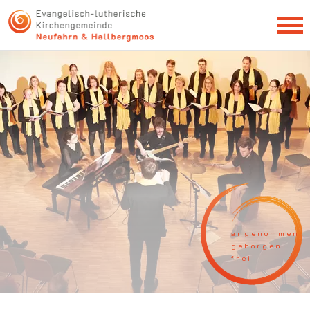
NEWSLETTER
a n g e n o m m e n
g e b o r g e n
f r e i