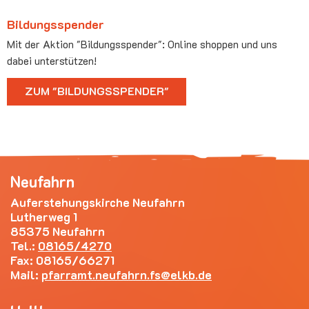
Bildungsspender
Mit der Aktion "Bildungsspender": Online shoppen und uns
dabei unterstützen!
ZUM "BILDUNGSSPENDER"
Neufahrn
Auferstehungskirche Neufahrn
Lutherweg 1
85375 Neufahrn
Tel.:
08165/4270
Fax: 08165/66271
Mail:
pfarramt.neufahrn.fs
elkb.de