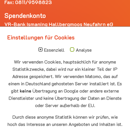
Fax: 0811/9598823
Spendenkonto
VR-Bank Ismaning Hallbergmoos Neufahrn eG
IBAN: DE20 7009 3400 0006 4281 69
Einstellungen für Cookies
Die nächsten Termine
Essenziell
Analyse
Sonntag
10.00 - 11.00
09.08
Sommerkirche
Wir verwenden Cookies, hauptsächlich für anonyme
Auferstehungskirche Neufahrn
Statistikzwecke, dabei wird nur ein kleiner Teil der IP
Montag
15.00 - 17.00
Adresse gespeichert. Wir verwenden Matomo, das auf
10.08
Senioren-Spieletreff Neufahrn
einem in Deutschland gehosteten Server installiert ist. Es
Auferstehungskirche Neufahrn
gibt
keine
Übertragung an Google oder andere externe
Dienstleister und keine Übertragung der Daten an Dienste
Mittwoch
20.00 Offenes Ende
oder Server außerhalb der EU.
12.08
Godtimes
Auferstehungskirche Neufahrn
Durch diese anonyme Statistik können wir prüfen, wie
hoch das Interesse an unseren Angeboten und Inhalten ist.
Facebook