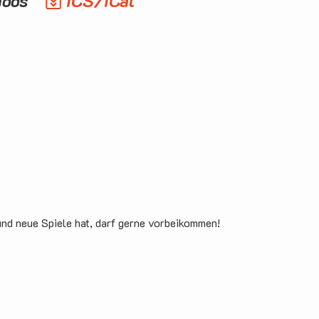
moos
ICS/iCal
und neue Spiele hat, darf gerne vorbeikommen!