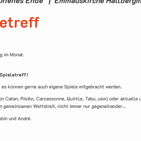
Offenes Ende | Emmauskirche Hallberg
etreff
ag im Monat.
pieletreff!
, es können gerne auch eigene Spiele mitgebracht werden.
on Catan, Risiko, Carcassonne, Quirkle, Tabu, usw) oder aktuelle 
en gemeinsamen Wettstreit, nicht immer nur gegeneinander...
obin und André.