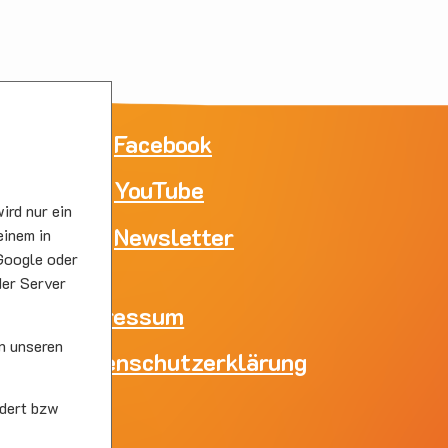
ne
Facebook
YouTube
e
ird nur ein
skirc
Newsletter
einem in
Google oder
der Server
Impressum
n unseren
Datenschutzerklärung
skirc
dert bzw
s