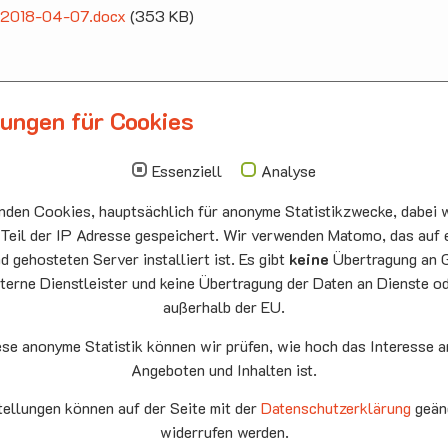
ff 2018-04-07.docx
(353 KB)
lungen für Cookies
llbergmoos
Die nächsten Termi
auskirche Hallbergmoos
Sonntag
10.00 - 11.00
Essenziell
Analyse
ermeister-Funk-Str. 4
09.08
Sommerkirch
den Cookies, hauptsächlich für anonyme Statistikzwecke, dabei w
99 Hallbergmoos
Auferstehung
:
0811/98709
he Neufahrn
 Teil der IP Adresse gespeichert. Wir verwenden Matomo, das auf 
: 0811/9598823
 gehosteten Server installiert ist. Es gibt
keine
Übertragung an 
Montag
15.00 - 17.00
terne Dienstleister und keine Übertragung der Daten an Dienste o
10.08
Senioren-
außerhalb der EU.
Spieletreff
Neufahrn
ese anonyme Statistik können wir prüfen, wie hoch das Interesse a
Auferstehung
Angeboten und Inhalten ist.
he Neufahrn
fahrn eG
tellungen können auf der Seite mit der
Datenschutzerklärung
geän
Mittwoch
20.00 Offene
9
widerrufen werden.
Ende