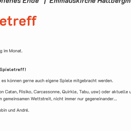
Offenes Ende | Emmauskirche Hallberg
etreff
ag im Monat.
pieletreff!
, es können gerne auch eigene Spiele mitgebracht werden.
on Catan, Risiko, Carcassonne, Quirkle, Tabu, usw) oder aktuelle 
en gemeinsamen Wettstreit, nicht immer nur gegeneinander...
obin und André.