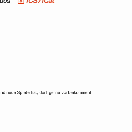
moos
ICS/iCal
und neue Spiele hat, darf gerne vorbeikommen!