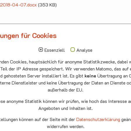
ff 2018-04-07.docx
(353 KB)
lungen für Cookies
llbergmoos
Die nächsten Termi
auskirche Hallbergmoos
Sonntag
10.00 - 11.00
Essenziell
Analyse
ermeister-Funk-Str. 4
09.08
Sommerkirch
den Cookies, hauptsächlich für anonyme Statistikzwecke, dabei w
99 Hallbergmoos
Auferstehung
:
0811/98709
he Neufahrn
 Teil der IP Adresse gespeichert. Wir verwenden Matomo, das auf 
: 0811/9598823
 gehosteten Server installiert ist. Es gibt
keine
Übertragung an 
Montag
15.00 - 17.00
terne Dienstleister und keine Übertragung der Daten an Dienste o
10.08
Senioren-
außerhalb der EU.
Spieletreff
Neufahrn
ese anonyme Statistik können wir prüfen, wie hoch das Interesse a
Auferstehung
Angeboten und Inhalten ist.
he Neufahrn
fahrn eG
tellungen können auf der Seite mit der
Datenschutzerklärung
geän
Mittwoch
20.00 Offene
9
widerrufen werden.
Ende