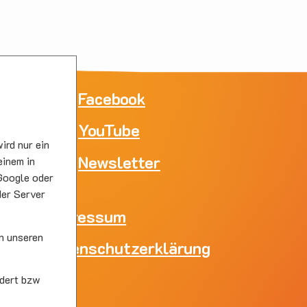
ne
Facebook
YouTube
e
ird nur ein
skirc
Newsletter
einem in
Google oder
der Server
Impressum
n unseren
Datenschutzerklärung
skirc
dert bzw
s