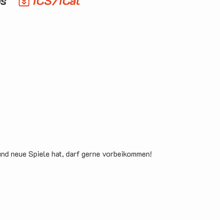
os
ICS/iCal
und neue Spiele hat, darf gerne vorbeikommen!