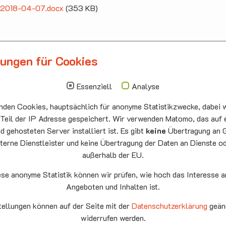
ff 2018-04-07.docx
(353 KB)
lungen für Cookies
llbergmoos
Die nächsten Termi
auskirche Hallbergmoos
Sonntag
10.00 - 11.00
Essenziell
Analyse
ermeister-Funk-Str. 4
09.08
Sommerkirch
den Cookies, hauptsächlich für anonyme Statistikzwecke, dabei w
99 Hallbergmoos
Auferstehung
:
0811/98709
he Neufahrn
 Teil der IP Adresse gespeichert. Wir verwenden Matomo, das auf 
: 0811/9598823
 gehosteten Server installiert ist. Es gibt
keine
Übertragung an 
Montag
15.00 - 17.00
terne Dienstleister und keine Übertragung der Daten an Dienste o
10.08
Senioren-
außerhalb der EU.
Spieletreff
Neufahrn
ese anonyme Statistik können wir prüfen, wie hoch das Interesse a
Auferstehung
Angeboten und Inhalten ist.
he Neufahrn
fahrn eG
tellungen können auf der Seite mit der
Datenschutzerklärung
geän
Mittwoch
20.00 Offene
9
widerrufen werden.
Ende