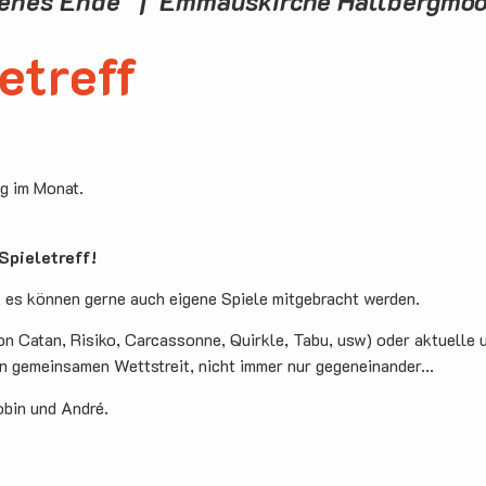
fenes Ende | Emmauskirche Hallbergmo
etreff
ag im Monat.
pieletreff!
, es können gerne auch eigene Spiele mitgebracht werden.
on Catan, Risiko, Carcassonne, Quirkle, Tabu, usw) oder aktuelle 
en gemeinsamen Wettstreit, nicht immer nur gegeneinander...
obin und André.