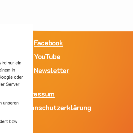
ne
Facebook
YouTube
e
ird nur ein
skirc
Newsletter
einem in
Google oder
der Server
Impressum
n unseren
Datenschutzerklärung
skirc
dert bzw
s