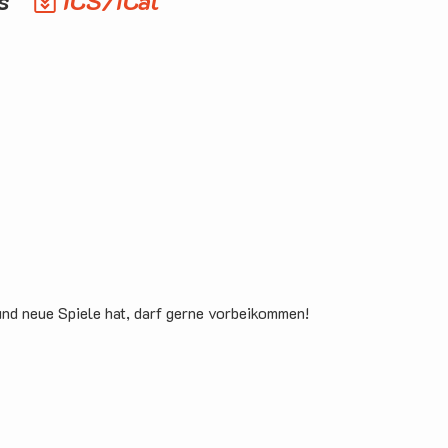
os
ICS/iCal
und neue Spiele hat, darf gerne vorbeikommen!