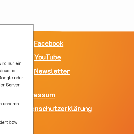
ne
Facebook
YouTube
e
ird nur ein
skirc
Newsletter
einem in
Google oder
der Server
Impressum
n unseren
Datenschutzerklärung
skirc
dert bzw
s