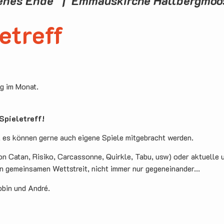
fenes Ende | Emmauskirche Hallbergmo
etreff
ag im Monat.
pieletreff!
, es können gerne auch eigene Spiele mitgebracht werden.
on Catan, Risiko, Carcassonne, Quirkle, Tabu, usw) oder aktuelle 
en gemeinsamen Wettstreit, nicht immer nur gegeneinander...
obin und André.