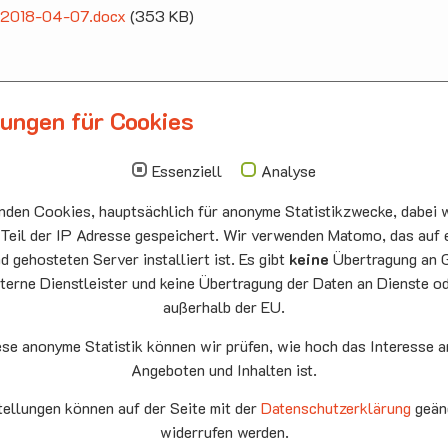
ff 2018-04-07.docx
(353 KB)
lungen für Cookies
llbergmoos
Die nächsten Termi
auskirche Hallbergmoos
Sonntag
10.00 - 11.00
Essenziell
Analyse
ermeister-Funk-Str. 4
09.08
Sommerkirch
den Cookies, hauptsächlich für anonyme Statistikzwecke, dabei w
99 Hallbergmoos
Auferstehung
:
0811/98709
he Neufahrn
 Teil der IP Adresse gespeichert. Wir verwenden Matomo, das auf 
: 0811/9598823
 gehosteten Server installiert ist. Es gibt
keine
Übertragung an 
Montag
15.00 - 17.00
terne Dienstleister und keine Übertragung der Daten an Dienste o
10.08
Senioren-
außerhalb der EU.
Spieletreff
Neufahrn
ese anonyme Statistik können wir prüfen, wie hoch das Interesse a
Auferstehung
Angeboten und Inhalten ist.
he Neufahrn
fahrn eG
tellungen können auf der Seite mit der
Datenschutzerklärung
geän
Mittwoch
20.00 Offene
9
widerrufen werden.
Ende