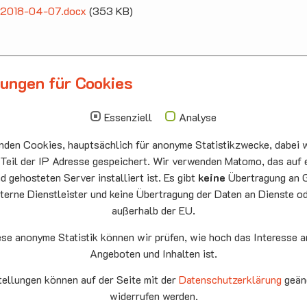
ff 2018-04-07.docx
(353 KB)
lungen für Cookies
llbergmoos
Die nächsten Termi
auskirche Hallbergmoos
Sonntag
10.00 - 11.00
Essenziell
Analyse
ermeister-Funk-Str. 4
09.08
Sommerkirch
den Cookies, hauptsächlich für anonyme Statistikzwecke, dabei w
99 Hallbergmoos
Auferstehung
:
0811/98709
he Neufahrn
 Teil der IP Adresse gespeichert. Wir verwenden Matomo, das auf 
: 0811/9598823
 gehosteten Server installiert ist. Es gibt
keine
Übertragung an 
Montag
15.00 - 17.00
terne Dienstleister und keine Übertragung der Daten an Dienste o
10.08
Senioren-
außerhalb der EU.
Spieletreff
Neufahrn
ese anonyme Statistik können wir prüfen, wie hoch das Interesse a
Auferstehung
Angeboten und Inhalten ist.
he Neufahrn
fahrn eG
tellungen können auf der Seite mit der
Datenschutzerklärung
geän
Mittwoch
20.00 Offene
9
widerrufen werden.
Ende