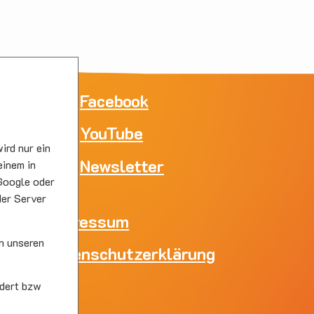
ne
Facebook
YouTube
e
ird nur ein
skirc
Newsletter
einem in
Google oder
der Server
Impressum
n unseren
Datenschutzerklärung
skirc
dert bzw
s