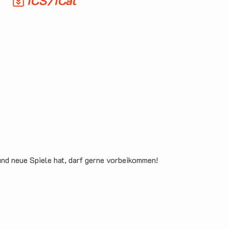
s
ICS/iCal
und neue Spiele hat, darf gerne vorbeikommen!