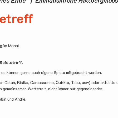
enes Ende | Emmauskirche Hallbergmoo
etreff
ag im Monat.
pieletreff!
, es können gerne auch eigene Spiele mitgebracht werden.
on Catan, Risiko, Carcassonne, Quirkle, Tabu, usw) oder aktuelle 
en gemeinsamen Wettstreit, nicht immer nur gegeneinander...
obin und André.