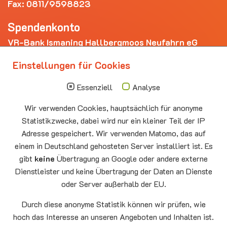
Fax: 0811/9598823
Spendenkonto
VR-Bank Ismaning Hallbergmoos Neufahrn eG
IBAN: DE20 7009 3400 0006 4281 69
Einstellungen für Cookies
Die nächsten Termine
Essenziell
Analyse
Sonntag
10.00 - 11.00
09.08
Sommerkirche
Wir verwenden Cookies, hauptsächlich für anonyme
Auferstehungskirche Neufahrn
Statistikzwecke, dabei wird nur ein kleiner Teil der IP
Montag
15.00 - 17.00
Adresse gespeichert. Wir verwenden Matomo, das auf
10.08
Senioren-Spieletreff Neufahrn
einem in Deutschland gehosteten Server installiert ist. Es
Auferstehungskirche Neufahrn
gibt
keine
Übertragung an Google oder andere externe
Dienstleister und keine Übertragung der Daten an Dienste
Mittwoch
20.00 Offenes Ende
oder Server außerhalb der EU.
12.08
Godtimes
Auferstehungskirche Neufahrn
Durch diese anonyme Statistik können wir prüfen, wie
hoch das Interesse an unseren Angeboten und Inhalten ist.
Facebook