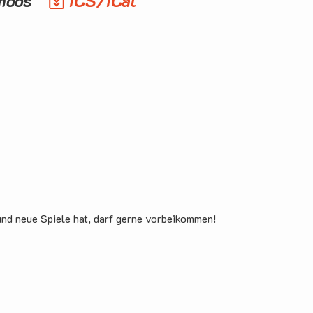
gmoos
ICS/iCal
und neue Spiele hat, darf gerne vorbeikommen!