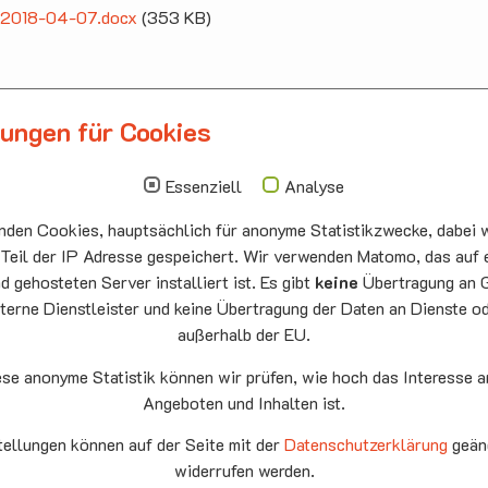
ff 2018-04-07.docx
(353 KB)
lungen für Cookies
llbergmoos
Die nächsten Termi
auskirche Hallbergmoos
Sonntag
10.00 - 11.00
Essenziell
Analyse
ermeister-Funk-Str. 4
09.08
Sommerkirch
den Cookies, hauptsächlich für anonyme Statistikzwecke, dabei w
99 Hallbergmoos
Auferstehung
:
0811/98709
he Neufahrn
 Teil der IP Adresse gespeichert. Wir verwenden Matomo, das auf 
: 0811/9598823
 gehosteten Server installiert ist. Es gibt
keine
Übertragung an 
Montag
15.00 - 17.00
terne Dienstleister und keine Übertragung der Daten an Dienste o
10.08
Senioren-
außerhalb der EU.
Spieletreff
Neufahrn
ese anonyme Statistik können wir prüfen, wie hoch das Interesse a
Auferstehung
Angeboten und Inhalten ist.
he Neufahrn
fahrn eG
tellungen können auf der Seite mit der
Datenschutzerklärung
geän
Mittwoch
20.00 Offene
9
widerrufen werden.
Ende