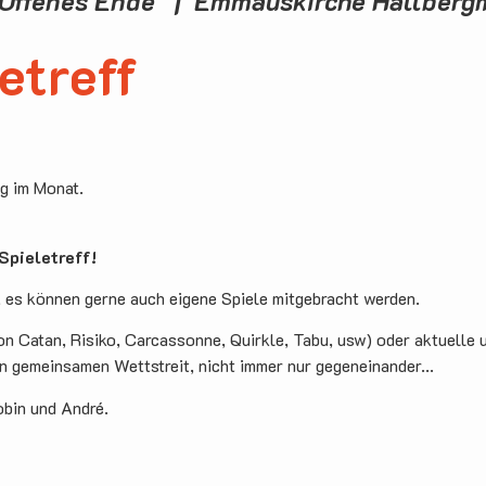
Offenes Ende | Emmauskirche Hallber
etreff
ag im Monat.
pieletreff!
, es können gerne auch eigene Spiele mitgebracht werden.
on Catan, Risiko, Carcassonne, Quirkle, Tabu, usw) oder aktuelle 
en gemeinsamen Wettstreit, nicht immer nur gegeneinander...
obin und André.