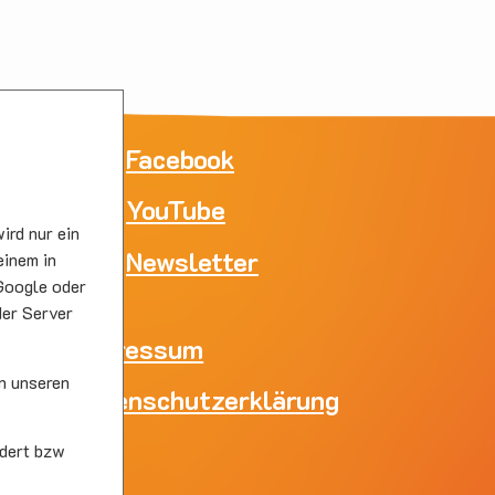
ne
Facebook
YouTube
e
ird nur ein
skirc
Newsletter
einem in
Google oder
der Server
Impressum
n unseren
Datenschutzerklärung
skirc
dert bzw
s