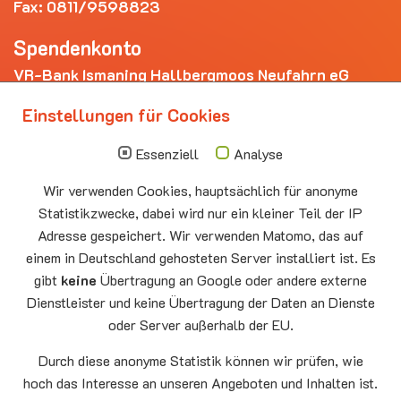
Fax: 0811/9598823
Spendenkonto
VR-Bank Ismaning Hallbergmoos Neufahrn eG
IBAN: DE20 7009 3400 0006 4281 69
Einstellungen für Cookies
Die nächsten Termine
Essenziell
Analyse
Sonntag
10.00 - 11.00
09.08
Sommerkirche
Wir verwenden Cookies, hauptsächlich für anonyme
Auferstehungskirche Neufahrn
Statistikzwecke, dabei wird nur ein kleiner Teil der IP
Montag
15.00 - 17.00
Adresse gespeichert. Wir verwenden Matomo, das auf
10.08
Senioren-Spieletreff Neufahrn
einem in Deutschland gehosteten Server installiert ist. Es
Auferstehungskirche Neufahrn
gibt
keine
Übertragung an Google oder andere externe
Dienstleister und keine Übertragung der Daten an Dienste
Mittwoch
20.00 Offenes Ende
oder Server außerhalb der EU.
12.08
Godtimes
Auferstehungskirche Neufahrn
Durch diese anonyme Statistik können wir prüfen, wie
hoch das Interesse an unseren Angeboten und Inhalten ist.
Facebook