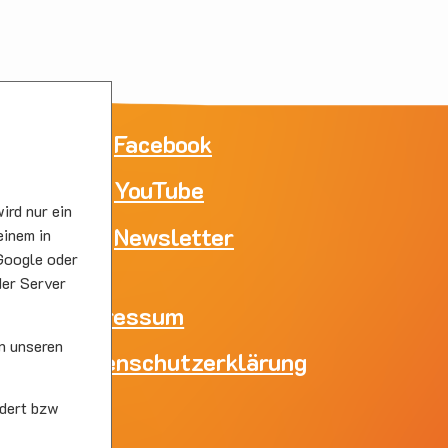
ne
Facebook
YouTube
e
ird nur ein
skirc
Newsletter
einem in
Google oder
der Server
Impressum
n unseren
Datenschutzerklärung
skirc
dert bzw
s