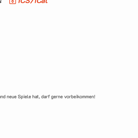
s
ICS/iCal
und neue Spiele hat, darf gerne vorbeikommen!