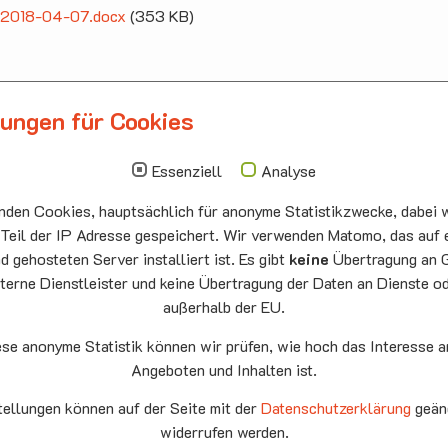
ff 2018-04-07.docx
(353 KB)
lungen für Cookies
llbergmoos
Die nächsten Termi
auskirche Hallbergmoos
Sonntag
10.00 - 11.00
Essenziell
Analyse
ermeister-Funk-Str. 4
09.08
Sommerkirch
den Cookies, hauptsächlich für anonyme Statistikzwecke, dabei w
99 Hallbergmoos
Auferstehung
:
0811/98709
he Neufahrn
 Teil der IP Adresse gespeichert. Wir verwenden Matomo, das auf 
: 0811/9598823
 gehosteten Server installiert ist. Es gibt
keine
Übertragung an 
Montag
15.00 - 17.00
terne Dienstleister und keine Übertragung der Daten an Dienste o
10.08
Senioren-
außerhalb der EU.
Spieletreff
Neufahrn
ese anonyme Statistik können wir prüfen, wie hoch das Interesse a
Auferstehung
Angeboten und Inhalten ist.
he Neufahrn
fahrn eG
tellungen können auf der Seite mit der
Datenschutzerklärung
geän
Mittwoch
20.00 Offene
9
widerrufen werden.
Ende