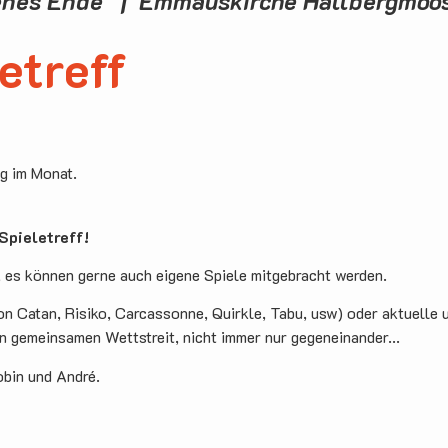
fenes Ende | Emmauskirche Hallbergmoo
etreff
ag im Monat.
pieletreff!
, es können gerne auch eigene Spiele mitgebracht werden.
on Catan, Risiko, Carcassonne, Quirkle, Tabu, usw) oder aktuelle 
en gemeinsamen Wettstreit, nicht immer nur gegeneinander...
obin und André.