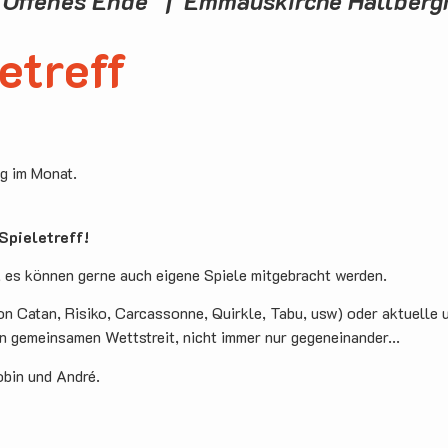
 Offenes Ende | Emmauskirche Hallber
etreff
ag im Monat.
pieletreff!
, es können gerne auch eigene Spiele mitgebracht werden.
on Catan, Risiko, Carcassonne, Quirkle, Tabu, usw) oder aktuelle 
en gemeinsamen Wettstreit, nicht immer nur gegeneinander...
obin und André.