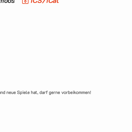
gmoos
ICS/iCal
und neue Spiele hat, darf gerne vorbeikommen!