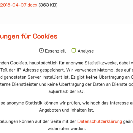
ff 2018-04-07.docx
(353 KB)
lungen für Cookies
llbergmoos
Die nächsten Termi
auskirche Hallbergmoos
Sonntag
10.00 - 11.00
Essenziell
Analyse
ermeister-Funk-Str. 4
09.08
Sommerkirch
den Cookies, hauptsächlich für anonyme Statistikzwecke, dabei w
99 Hallbergmoos
Auferstehung
:
0811/98709
he Neufahrn
 Teil der IP Adresse gespeichert. Wir verwenden Matomo, das auf 
: 0811/9598823
 gehosteten Server installiert ist. Es gibt
keine
Übertragung an 
Montag
15.00 - 17.00
terne Dienstleister und keine Übertragung der Daten an Dienste o
10.08
Senioren-
außerhalb der EU.
Spieletreff
Neufahrn
ese anonyme Statistik können wir prüfen, wie hoch das Interesse a
Auferstehung
Angeboten und Inhalten ist.
he Neufahrn
fahrn eG
tellungen können auf der Seite mit der
Datenschutzerklärung
geän
Mittwoch
20.00 Offene
9
widerrufen werden.
Ende