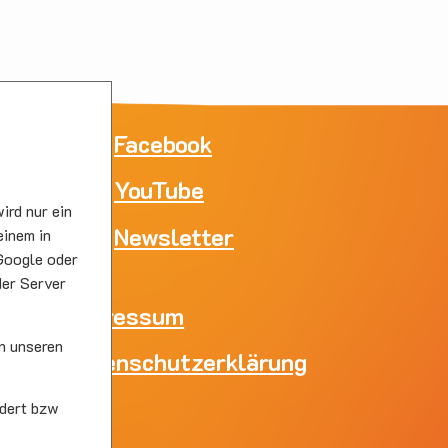
ne
Facebook
YouTube
e
ird nur ein
skirc
Newsletter
einem in
Google oder
der Server
Impressum
n unseren
Datenschutzerklärung
skirc
dert bzw
s