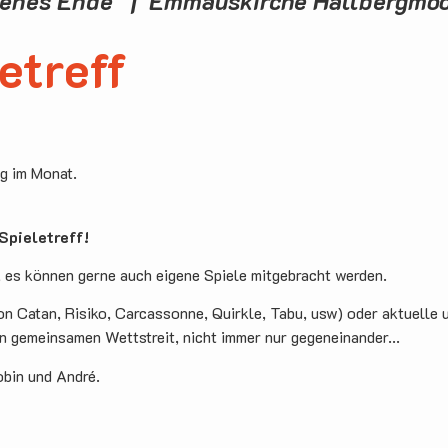
fenes Ende | Emmauskirche Hallbergmo
etreff
ag im Monat.
pieletreff!
, es können gerne auch eigene Spiele mitgebracht werden.
on Catan, Risiko, Carcassonne, Quirkle, Tabu, usw) oder aktuelle 
en gemeinsamen Wettstreit, nicht immer nur gegeneinander...
obin und André.