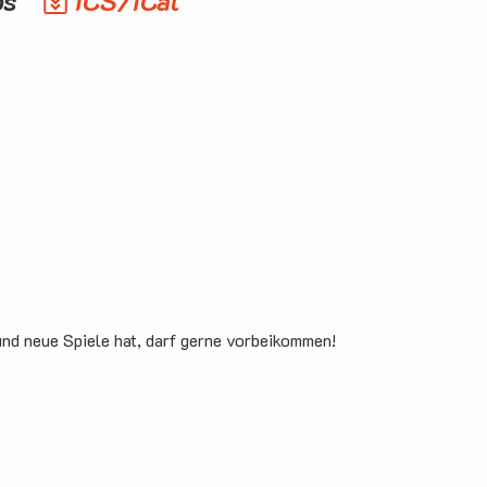
os
ICS/iCal
und neue Spiele hat, darf gerne vorbeikommen!