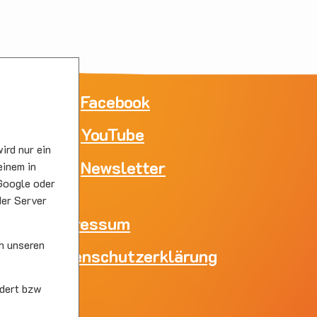
ne
Facebook
YouTube
e
ird nur ein
skirc
Newsletter
einem in
Google oder
der Server
Impressum
n unseren
Datenschutzerklärung
skirc
dert bzw
s