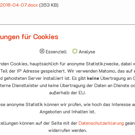
ff 2018-04-07.docx
(353 KB)
lungen für Cookies
llbergmoos
Die nächsten Termi
auskirche Hallbergmoos
Sonntag
10.00 - 11.00
Essenziell
Analyse
ermeister-Funk-Str. 4
09.08
Sommerkirch
den Cookies, hauptsächlich für anonyme Statistikzwecke, dabei w
99 Hallbergmoos
Auferstehung
:
0811/98709
he Neufahrn
 Teil der IP Adresse gespeichert. Wir verwenden Matomo, das auf 
: 0811/9598823
 gehosteten Server installiert ist. Es gibt
keine
Übertragung an 
Montag
15.00 - 17.00
terne Dienstleister und keine Übertragung der Daten an Dienste o
10.08
Senioren-
außerhalb der EU.
Spieletreff
Neufahrn
ese anonyme Statistik können wir prüfen, wie hoch das Interesse a
Auferstehung
Angeboten und Inhalten ist.
he Neufahrn
fahrn eG
tellungen können auf der Seite mit der
Datenschutzerklärung
geän
Mittwoch
20.00 Offene
9
widerrufen werden.
Ende