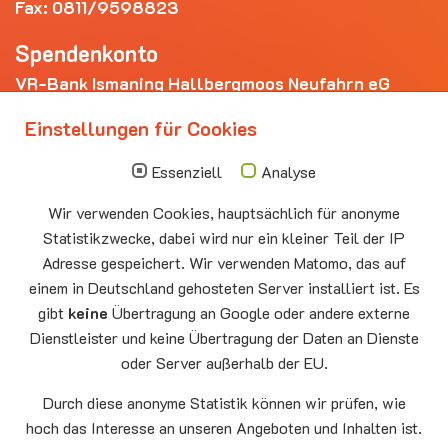
Fax: 0811/9598823
Spendenkonto
VR-Bank Ismaning Hallbergmoos Neufahrn eG
IBAN: DE20 7009 3400 0006 4281 69
Einstellungen für Cookies
Die nächsten Termine
Essenziell
Analyse
Sonntag
10.00 - 11.00
09.08
Sommerkirche
Wir verwenden Cookies, hauptsächlich für anonyme
Auferstehungskirche Neufahrn
Statistikzwecke, dabei wird nur ein kleiner Teil der IP
Montag
15.00 - 17.00
Adresse gespeichert. Wir verwenden Matomo, das auf
10.08
Senioren-Spieletreff Neufahrn
einem in Deutschland gehosteten Server installiert ist. Es
Auferstehungskirche Neufahrn
gibt
keine
Übertragung an Google oder andere externe
Dienstleister und keine Übertragung der Daten an Dienste
Mittwoch
20.00 Offenes Ende
oder Server außerhalb der EU.
12.08
Godtimes
Auferstehungskirche Neufahrn
Durch diese anonyme Statistik können wir prüfen, wie
hoch das Interesse an unseren Angeboten und Inhalten ist.
Facebook