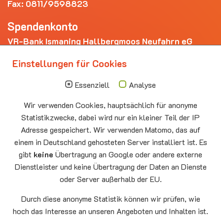
Fax: 0811/9598823
Spendenkonto
VR-Bank Ismaning Hallbergmoos Neufahrn eG
IBAN: DE20 7009 3400 0006 4281 69
Einstellungen für Cookies
Die nächsten Termine
Essenziell
Analyse
Sonntag
10.00 - 11.00
09.08
Sommerkirche
Wir verwenden Cookies, hauptsächlich für anonyme
Auferstehungskirche Neufahrn
Statistikzwecke, dabei wird nur ein kleiner Teil der IP
Montag
15.00 - 17.00
Adresse gespeichert. Wir verwenden Matomo, das auf
10.08
Senioren-Spieletreff Neufahrn
einem in Deutschland gehosteten Server installiert ist. Es
Auferstehungskirche Neufahrn
gibt
keine
Übertragung an Google oder andere externe
Dienstleister und keine Übertragung der Daten an Dienste
Mittwoch
20.00 Offenes Ende
oder Server außerhalb der EU.
12.08
Godtimes
Auferstehungskirche Neufahrn
Durch diese anonyme Statistik können wir prüfen, wie
hoch das Interesse an unseren Angeboten und Inhalten ist.
Facebook