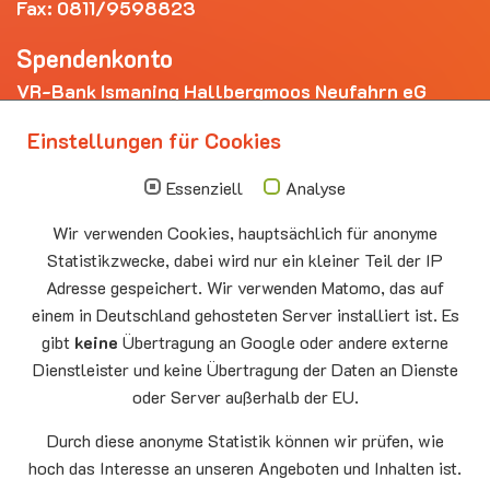
Fax: 0811/9598823
Spendenkonto
VR-Bank Ismaning Hallbergmoos Neufahrn eG
IBAN: DE20 7009 3400 0006 4281 69
Einstellungen für Cookies
Die nächsten Termine
Essenziell
Analyse
Sonntag
10.00 - 11.00
09.08
Sommerkirche
Wir verwenden Cookies, hauptsächlich für anonyme
Auferstehungskirche Neufahrn
Statistikzwecke, dabei wird nur ein kleiner Teil der IP
Montag
15.00 - 17.00
Adresse gespeichert. Wir verwenden Matomo, das auf
10.08
Senioren-Spieletreff Neufahrn
einem in Deutschland gehosteten Server installiert ist. Es
Auferstehungskirche Neufahrn
gibt
keine
Übertragung an Google oder andere externe
Dienstleister und keine Übertragung der Daten an Dienste
Mittwoch
20.00 Offenes Ende
oder Server außerhalb der EU.
12.08
Godtimes
Auferstehungskirche Neufahrn
Durch diese anonyme Statistik können wir prüfen, wie
hoch das Interesse an unseren Angeboten und Inhalten ist.
Facebook