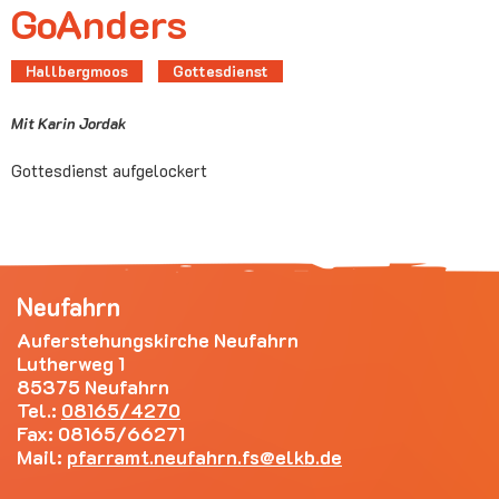
GoAnders
Hallbergmoos
Gottesdienst
Mit Karin Jordak
Gottesdienst aufgelockert
Neufahrn
Auferstehungskirche Neufahrn
Lutherweg 1
85375 Neufahrn
Tel.:
08165/4270
Fax: 08165/66271
Mail:
pfarramt.neufahrn.fs
elkb.de