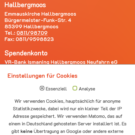
Hallbergmoos
Emmauskirche Hallbergmoos
Bürgermeister-Funk-Str. 4
85399 Hallbergmoos
Tel.:
0811/98709
Fax: 0811/9598823
Spendenkonto
VR-Bank Ismaning Hallbergmoos Neufahrn eG
IBAN: DE20 7009 3400 0006 4281 69
Einstellungen für Cookies
Die nächsten Termine
Essenziell
Analyse
Sonntag
10.00 - 11.00
09.08
Sommerkirche
Wir verwenden Cookies, hauptsächlich für anonyme
Auferstehungskirche Neufahrn
Statistikzwecke, dabei wird nur ein kleiner Teil der IP
Adresse gespeichert. Wir verwenden Matomo, das auf
Montag
15.00 - 17.00
10.08
Senioren-Spieletreff Neufahrn
einem in Deutschland gehosteten Server installiert ist. Es
Auferstehungskirche Neufahrn
gibt
keine
Übertragung an Google oder andere externe