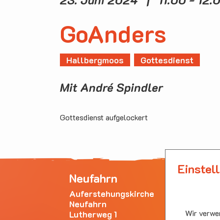
GoAnders
Hallbergmoos
Gottesdienst
Mit André Spindler
Gottesdienst aufgelockert
Einstel
Neufahrn
Ha
Auferstehungskirche
Emm
Neufahrn
Bürg
Wir verwen
Lutherweg 1
853