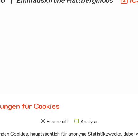
lungen für Cookies
llbergmoos
Die nächsten Termi
auskirche Hallbergmoos
Sonntag
10.00 - 11.00
Essenziell
Analyse
ermeister-Funk-Str. 4
09.08
Sommerkirch
den Cookies, hauptsächlich für anonyme Statistikzwecke, dabei w
99 Hallbergmoos
Auferstehung