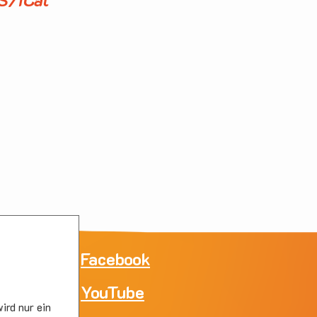
ne
Facebook
YouTube
e
ird nur ein
skirc