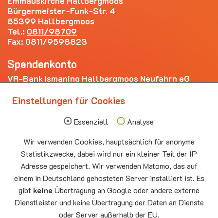
Emmauskirche Hallbergmoos
Bürgermeister-Funk-Str. 4
85399 Hallbergmoos
Tel.:
0811/98709
Fax: 0811/9598823
Spendenkonto
VR-Bank Ismaning Hallbergmoos Neufahrn eG
IBAN: DE20 7009 3400 0006 4281 69
Einstellungen für Cookies
Die nächsten Termine
Essenziell
Analyse
Sonntag
10.00 - 11.00
09.08
Sommerkirche
Wir verwenden Cookies, hauptsächlich für anonyme
Auferstehungskirche Neufahrn
Statistikzwecke, dabei wird nur ein kleiner Teil der IP
Montag
15.00 - 17.00
Adresse gespeichert. Wir verwenden Matomo, das auf
10.08
Senioren-Spieletreff Neufahrn
einem in Deutschland gehosteten Server installiert ist. Es
Auferstehungskirche Neufahrn
gibt
keine
Übertragung an Google oder andere externe
Dienstleister und keine Übertragung der Daten an Dienste
Mittwoch
20.00 Offenes Ende
oder Server außerhalb der EU.
12.08
Godtimes