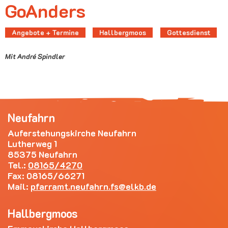
GoAnders
Angebote + Termine
Hallbergmoos
Gottesdienst
Mit André Spindler
Neufahrn
Auferstehungskirche Neufahrn
Lutherweg 1
85375 Neufahrn
Tel.:
08165/4270
Fax: 08165/66271
Mail:
pfarramt.neufahrn.fs
elkb.de
Hallbergmoos