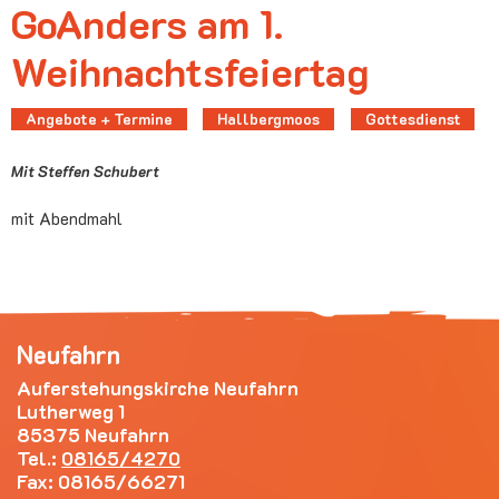
GoAnders am 1.
Weihnachtsfeiertag
Angebote + Termine
Hallbergmoos
Gottesdienst
Mit Steffen Schubert
mit Abendmahl
Neufahrn
Auferstehungskirche Neufahrn
Lutherweg 1
85375 Neufahrn
Tel.:
08165/4270
Fax: 08165/66271