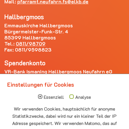
Mail:
pfarramt.neufahrn.fs
elkb.de
Hallbergmoos
Emmauskirche Hallbergmoos
Bürgermeister-Funk-Str. 4
85399 Hallbergmoos
Tel.:
0811/98709
Fax: 0811/9598823
Spendenkonto
VR-Bank Ismaning Hallbergmoos Neufahrn eG
IBAN: DE20 7009 3400 0006 4281 69
Einstellungen für Cookies
Die nächsten Termine
Essenziell
Analyse
Sonntag
10.00 - 11.00
09.08
Sommerkirche
Wir verwenden Cookies, hauptsächlich für anonyme
Auferstehungskirche Neufahrn
Statistikzwecke, dabei wird nur ein kleiner Teil der IP
Adresse gespeichert. Wir verwenden Matomo, das auf
Montag
15.00 - 17.00