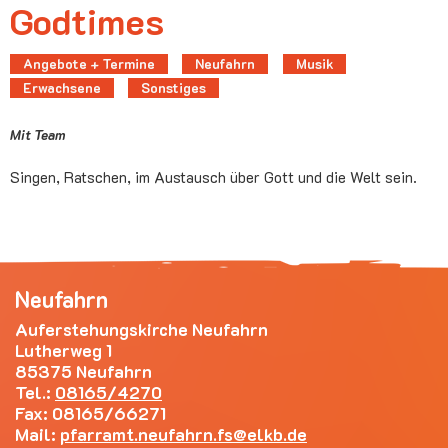
Godtimes
Angebote + Termine
Neufahrn
Musik
Erwachsene
Sonstiges
Mit Team
Singen, Ratschen, im Austausch über Gott und die Welt sein.
Neufahrn
Auferstehungskirche Neufahrn
Lutherweg 1
85375 Neufahrn
Tel.:
08165/4270
Fax: 08165/66271
Mail:
pfarramt.neufahrn.fs
elkb.de