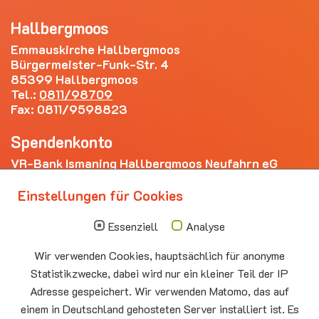
Hallbergmoos
Emmauskirche Hallbergmoos
Bürgermeister-Funk-Str. 4
85399 Hallbergmoos
Tel.:
0811/98709
Fax: 0811/9598823
Spendenkonto
VR-Bank Ismaning Hallbergmoos Neufahrn eG
IBAN: DE20 7009 3400 0006 4281 69
Einstellungen für Cookies
Die nächsten Termine
Essenziell
Analyse
Sonntag
10.00 - 11.00
09.08
Sommerkirche
Wir verwenden Cookies, hauptsächlich für anonyme
Auferstehungskirche Neufahrn
Statistikzwecke, dabei wird nur ein kleiner Teil der IP
Adresse gespeichert. Wir verwenden Matomo, das auf
Montag
15.00 - 17.00
10.08
Senioren-Spieletreff Neufahrn
einem in Deutschland gehosteten Server installiert ist. Es