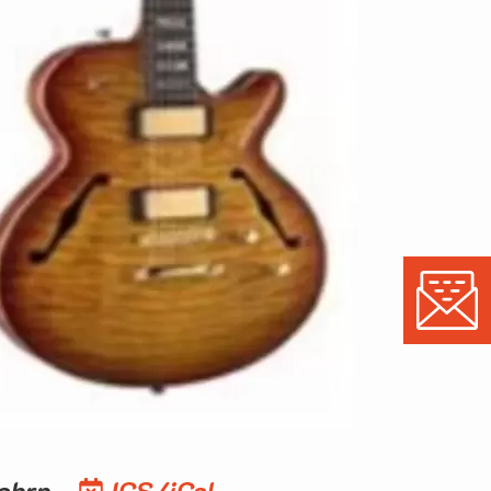
fahrn
ICS/iCal