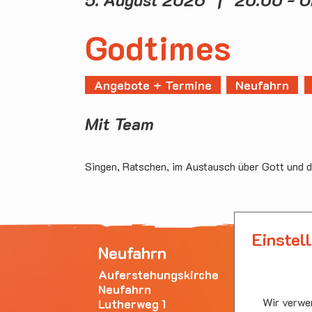
Godtimes
Angebote + Termine
Neufahrn
Mit Team
Singen, Ratschen, im Austausch über Gott und d
Einstel
Neufahrn
Ha
Auferstehungskirche
Emm
Neufahrn
Bürg
Wir verwen
Lutherweg 1
853