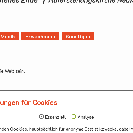
Musik
Erwachsene
Sonstiges
ie Welt sein.
lungen für Cookies
llbergmoos
Die nächsten Termi
auskirche Hallbergmoos
Sonntag
10.00 - 11.00
Essenziell
Analyse
ermeister-Funk-Str. 4
09.08
Sommerkirch
den Cookies, hauptsächlich für anonyme Statistikzwecke, dabei w
99 Hallbergmoos
Auferstehung