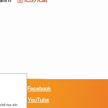
ne
Facebook
YouTube
e
ird nur ein
skirc