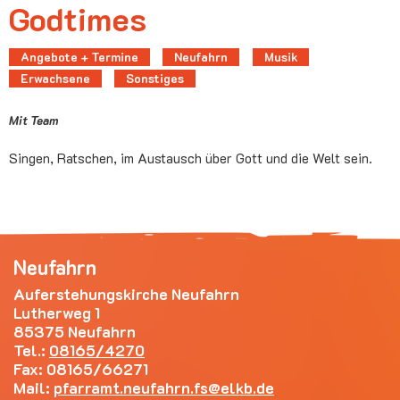
Godtimes
Angebote + Termine
Neufahrn
Musik
Erwachsene
Sonstiges
Mit Team
Singen, Ratschen, im Austausch über Gott und die Welt sein.
Neufahrn
Auferstehungskirche Neufahrn
Lutherweg 1
85375 Neufahrn
Tel.:
08165/4270
Fax: 08165/66271
Mail:
pfarramt.neufahrn.fs
elkb.de