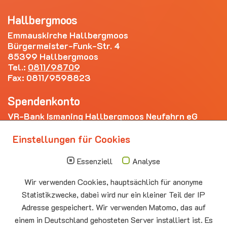
Hallbergmoos
Emmauskirche Hallbergmoos
Bürgermeister-Funk-Str. 4
85399 Hallbergmoos
Tel.:
0811/98709
Fax: 0811/9598823
Spendenkonto
VR-Bank Ismaning Hallbergmoos Neufahrn eG
IBAN: DE20 7009 3400 0006 4281 69
Einstellungen für Cookies
Die nächsten Termine
Essenziell
Analyse
Sonntag
10.00 - 11.00
09.08
Sommerkirche
Wir verwenden Cookies, hauptsächlich für anonyme
Auferstehungskirche Neufahrn
Statistikzwecke, dabei wird nur ein kleiner Teil der IP
Adresse gespeichert. Wir verwenden Matomo, das auf
Montag
15.00 - 17.00
10.08
Senioren-Spieletreff Neufahrn
einem in Deutschland gehosteten Server installiert ist. Es