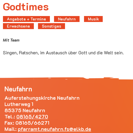
Godtimes
Angebote + Termine
Neufahrn
Musik
Erwachsene
Sonstiges
Mit Team
Singen, Ratschen, im Austausch über Gott und die Welt sein.
Neufahrn
Auferstehungskirche Neufahrn
Lutherweg 1
85375 Neufahrn
Tel.:
08165/4270
Fax: 08165/66271
Mail:
pfarramt.neufahrn.fs
elkb.de