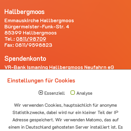
Hallbergmoos
Emmauskirche Hallbergmoos
Bürgermeister-Funk-Str. 4
85399 Hallbergmoos
Tel.:
0811/98709
Fax: 0811/9598823
Spendenkonto
VR-Bank Ismaning Hallbergmoos Neufahrn eG
IBAN: DE20 7009 3400 0006 4281 69
Einstellungen für Cookies
Die nächsten Termine
Essenziell
Analyse
Sonntag
10.00 - 11.00
09.08
Sommerkirche
Wir verwenden Cookies, hauptsächlich für anonyme
Auferstehungskirche Neufahrn
Statistikzwecke, dabei wird nur ein kleiner Teil der IP
Adresse gespeichert. Wir verwenden Matomo, das auf
Montag
15.00 - 17.00
10.08
Senioren-Spieletreff Neufahrn
einem in Deutschland gehosteten Server installiert ist. Es