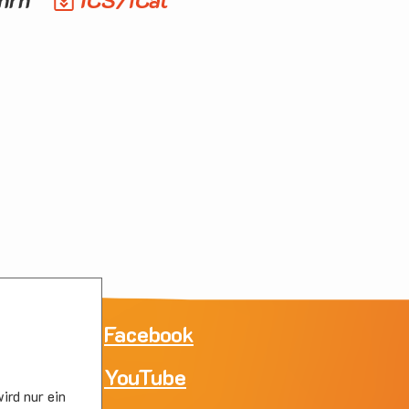
ne
Facebook
YouTube
e
ird nur ein
skirc