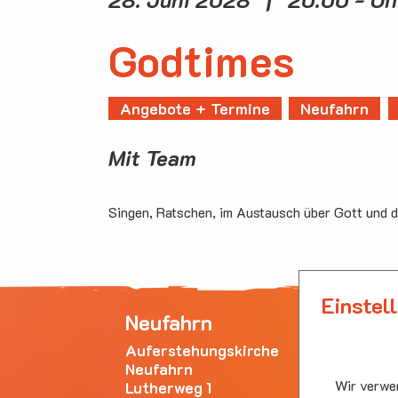
Godtimes
Angebote + Termine
Neufahrn
Mit Team
Singen, Ratschen, im Austausch über Gott und d
Einstel
Neufahrn
Ha
Auferstehungskirche
Emm
Neufahrn
Bürg
Wir verwen
Lutherweg 1
853