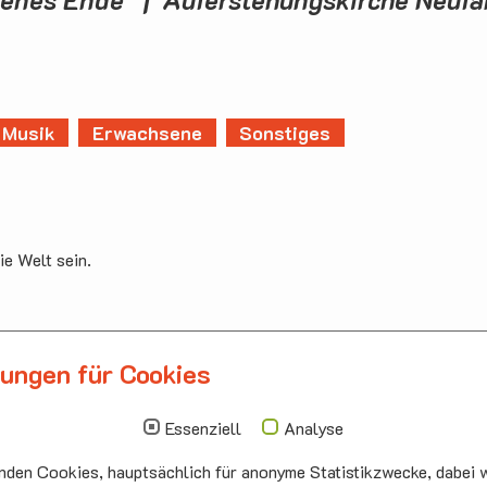
Musik
Erwachsene
Sonstiges
ie Welt sein.
lungen für Cookies
llbergmoos
Die nächsten Termi
auskirche Hallbergmoos
Sonntag
10.00 - 11.00
Essenziell
Analyse
ermeister-Funk-Str. 4
09.08
Sommerkirch
den Cookies, hauptsächlich für anonyme Statistikzwecke, dabei w
99 Hallbergmoos
Auferstehung