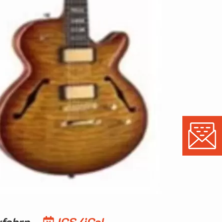
ufahrn
ICS/iCal