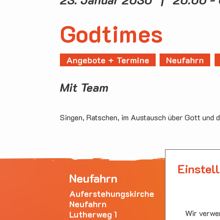
Godtimes
Angebote + Termine
Neufahrn
Mit Team
Singen, Ratschen, im Austausch über Gott und d
Einstel
Neufahrn
Ha
Auferstehungskirche
Emm
Neufahrn
Bürg
Wir verwen
Lutherweg 1
853