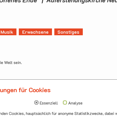
Musik
Erwachsene
Sonstiges
ie Welt sein.
lungen für Cookies
llbergmoos
Die nächsten Termi
auskirche Hallbergmoos
Sonntag
10.00 - 11.00
Essenziell
Analyse
ermeister-Funk-Str. 4
09.08
Sommerkirch
den Cookies, hauptsächlich für anonyme Statistikzwecke, dabei w
99 Hallbergmoos
Auferstehung