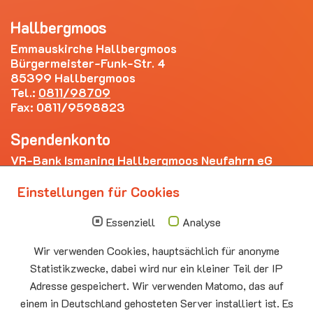
Hallbergmoos
Emmauskirche Hallbergmoos
Bürgermeister-Funk-Str. 4
85399 Hallbergmoos
Tel.:
0811/98709
Fax: 0811/9598823
Spendenkonto
VR-Bank Ismaning Hallbergmoos Neufahrn eG
IBAN: DE20 7009 3400 0006 4281 69
Einstellungen für Cookies
Die nächsten Termine
Essenziell
Analyse
Sonntag
10.00 - 11.00
09.08
Sommerkirche
Wir verwenden Cookies, hauptsächlich für anonyme
Auferstehungskirche Neufahrn
Statistikzwecke, dabei wird nur ein kleiner Teil der IP
Adresse gespeichert. Wir verwenden Matomo, das auf
Montag
15.00 - 17.00
10.08
Senioren-Spieletreff Neufahrn
einem in Deutschland gehosteten Server installiert ist. Es