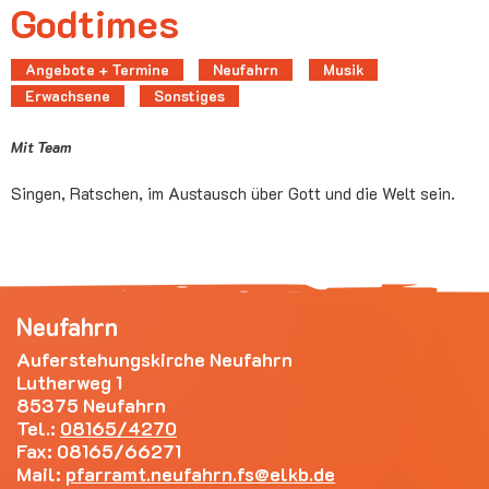
Godtimes
Angebote + Termine
Neufahrn
Musik
Erwachsene
Sonstiges
Mit Team
Singen, Ratschen, im Austausch über Gott und die Welt sein.
Neufahrn
Auferstehungskirche Neufahrn
Lutherweg 1
85375 Neufahrn
Tel.:
08165/4270
Fax: 08165/66271
Mail:
pfarramt.neufahrn.fs
elkb.de