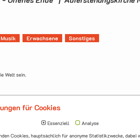
Musik
Erwachsene
Sonstiges
ie Welt sein.
lungen für Cookies
llbergmoos
Die nächsten Termi
auskirche Hallbergmoos
Sonntag
10.00 - 11.00
Essenziell
Analyse
ermeister-Funk-Str. 4
09.08
Sommerkirch
den Cookies, hauptsächlich für anonyme Statistikzwecke, dabei w
99 Hallbergmoos
Auferstehung