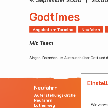
Godtimes
Angebote + Termine
Neufahrn
Mit Team
Singen, Ratschen, im Austausch über Gott und d
Einstel
Neufahrn
Ha
Auferstehungskirche
Emm
Neufahrn
Bürg
Wir verwen
Lutherweg 1
853