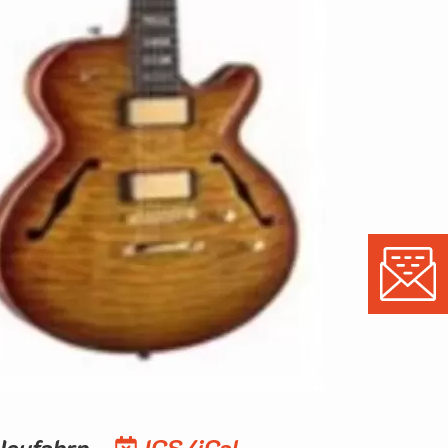
Neufahrn
ICS/iCal