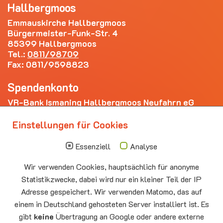
Hallbergmoos
Emmauskirche Hallbergmoos
Bürgermeister-Funk-Str. 4
85399 Hallbergmoos
Tel.:
0811/98709
Fax: 0811/9598823
Spendenkonto
VR-Bank Ismaning Hallbergmoos Neufahrn eG
IBAN: DE20 7009 3400 0006 4281 69
Einstellungen für Cookies
Die nächsten Termine
Essenziell
Analyse
Sonntag
10.00 - 11.00
09.08
Sommerkirche
Wir verwenden Cookies, hauptsächlich für anonyme
Auferstehungskirche Neufahrn
Statistikzwecke, dabei wird nur ein kleiner Teil der IP
Adresse gespeichert. Wir verwenden Matomo, das auf
Montag
15.00 - 17.00
10.08
Senioren-Spieletreff Neufahrn
einem in Deutschland gehosteten Server installiert ist. Es
Auferstehungskirche Neufahrn
gibt
keine
Übertragung an Google oder andere externe