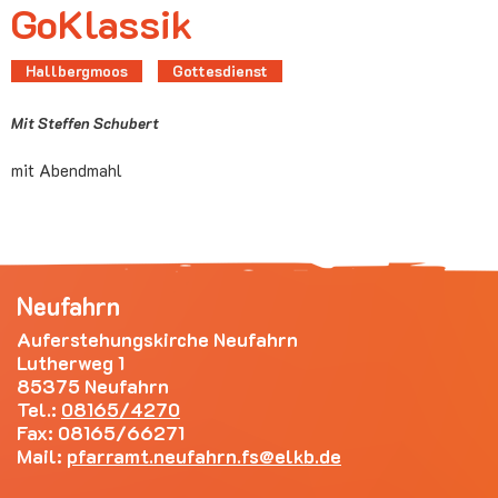
GoKlassik
Hallbergmoos
Gottesdienst
Mit Steffen Schubert
mit Abendmahl
Neufahrn
Auferstehungskirche Neufahrn
Lutherweg 1
85375 Neufahrn
Tel.:
08165/4270
Fax: 08165/66271
Mail:
pfarramt.neufahrn.fs
elkb.de