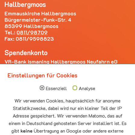
Hallbergmoos
Emmauskirche Hallbergmoos
Bürgermeister-Funk-Str. 4
85399 Hallbergmoos
Tel.:
0811/98709
Fax: 0811/9598823
Spendenkonto
VR-Bank Ismaning Hallbergmoos Neufahrn eG
IBAN: DE20 7009 3400 0006 4281 69
Einstellungen für Cookies
Die nächsten Termine
Essenziell
Analyse
Sonntag
10.00 - 11.00
09.08
Sommerkirche
Wir verwenden Cookies, hauptsächlich für anonyme
Auferstehungskirche Neufahrn
Statistikzwecke, dabei wird nur ein kleiner Teil der IP
Montag
15.00 - 17.00
Adresse gespeichert. Wir verwenden Matomo, das auf
10.08
Senioren-Spieletreff Neufahrn
einem in Deutschland gehosteten Server installiert ist. Es
Auferstehungskirche Neufahrn
gibt
keine
Übertragung an Google oder andere externe