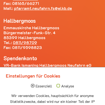
Fax: 08165/66271
Mail:
pfarramt.neufahrn.fs
elkb.de
Hallbergmoos
Emmauskirche Hallbergmoos
Bürgermeister-Funk-Str. 4
85399 Hallbergmoos
Tel.:
0811/98709
Fax: 0811/9598823
Spendenkonto
VR-Bank Ismaning Hallbergmoos Neufahrn eG
IBAN: DE20 7009 3400 0006 4281 69
Einstellungen für Cookies
Die nächsten Termine
Essenziell
Analyse
Sonntag
10.00 - 11.00
09.08
Sommerkirche
Wir verwenden Cookies, hauptsächlich für anonyme
Auferstehungskirche Neufahrn
Statistikzwecke, dabei wird nur ein kleiner Teil der IP