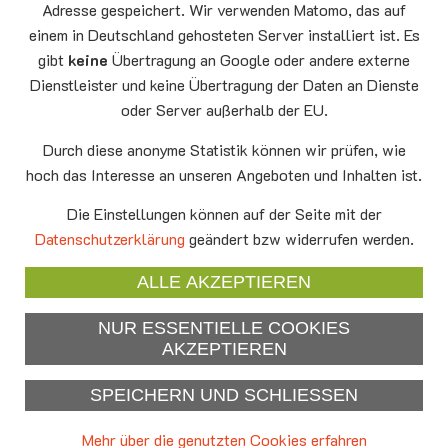
Montag
15.00 - 17.00
Adresse gespeichert. Wir verwenden Matomo, das auf
10.08
Senioren-Spieletreff Neufahrn
einem in Deutschland gehosteten Server installiert ist. Es
Auferstehungskirche Neufahrn
gibt
keine
Übertragung an Google oder andere externe
Dienstleister und keine Übertragung der Daten an Dienste
Mittwoch
20.00 Offenes Ende
oder Server außerhalb der EU.
12.08
Godtimes
Auferstehungskirche Neufahrn
Durch diese anonyme Statistik können wir prüfen, wie
hoch das Interesse an unseren Angeboten und Inhalten ist.
Facebook
Die Einstellungen können auf der Seite mit der
YouTube
Datenschutzerklärung
geändert bzw widerrufen werden.
Newsletter
ALLE AKZEPTIEREN
NUR ESSENTIELLE COOKIES
Impressum
AKZEPTIEREN
Datenschutzerklärung
SPEICHERN UND SCHLIESSEN
Mehr über die genutzten Cookies erfahren