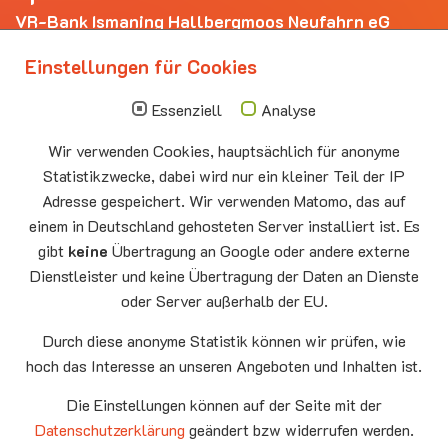
VR-Bank Ismaning Hallbergmoos Neufahrn eG
IBAN: DE20 7009 3400 0006 4281 69
Einstellungen für Cookies
Die nächsten Termine
Essenziell
Analyse
Sonntag
10.00 - 11.00
09.08
Sommerkirche
Wir verwenden Cookies, hauptsächlich für anonyme
Auferstehungskirche Neufahrn
Statistikzwecke, dabei wird nur ein kleiner Teil der IP
Montag
15.00 - 17.00
Adresse gespeichert. Wir verwenden Matomo, das auf
10.08
Senioren-Spieletreff Neufahrn
einem in Deutschland gehosteten Server installiert ist. Es
Auferstehungskirche Neufahrn
gibt
keine
Übertragung an Google oder andere externe
Dienstleister und keine Übertragung der Daten an Dienste
Mittwoch
20.00 Offenes Ende
oder Server außerhalb der EU.
12.08
Godtimes
Auferstehungskirche Neufahrn
Durch diese anonyme Statistik können wir prüfen, wie
hoch das Interesse an unseren Angeboten und Inhalten ist.
Facebook
Die Einstellungen können auf der Seite mit der
YouTube
Datenschutzerklärung
geändert bzw widerrufen werden.