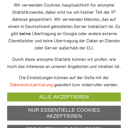
09.08
Sommerkirche
Wir verwenden Cookies, hauptsächlich für anonyme
Auferstehungskirche Neufahrn
Statistikzwecke, dabei wird nur ein kleiner Teil der IP
Montag
15.00 - 17.00
Adresse gespeichert. Wir verwenden Matomo, das auf
10.08
Senioren-Spieletreff Neufahrn
einem in Deutschland gehosteten Server installiert ist. Es
Auferstehungskirche Neufahrn
gibt
keine
Übertragung an Google oder andere externe
Dienstleister und keine Übertragung der Daten an Dienste
Mittwoch
20.00 Offenes Ende
oder Server außerhalb der EU.
12.08
Godtimes
Auferstehungskirche Neufahrn
Durch diese anonyme Statistik können wir prüfen, wie
hoch das Interesse an unseren Angeboten und Inhalten ist.
Facebook
Die Einstellungen können auf der Seite mit der
YouTube
Datenschutzerklärung
geändert bzw widerrufen werden.
Newsletter
ALLE AKZEPTIEREN
NUR ESSENTIELLE COOKIES
Impressum
AKZEPTIEREN
Datenschutzerklärung