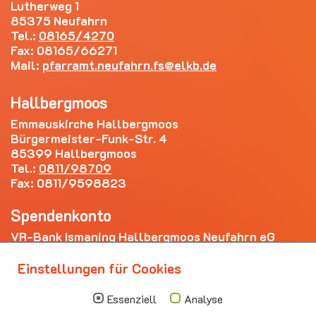
Lutherweg 1
85375 Neufahrn
Tel.:
08165/4270
Fax: 08165/66271
Mail:
pfarramt.neufahrn.fs
elkb.de
Hallbergmoos
Emmauskirche Hallbergmoos
Bürgermeister-Funk-Str. 4
85399 Hallbergmoos
Tel.:
0811/98709
Fax: 0811/9598823
Spendenkonto
VR-Bank Ismaning Hallbergmoos Neufahrn eG
IBAN: DE20 7009 3400 0006 4281 69
Einstellungen für Cookies
Die nächsten Termine
Essenziell
Analyse
Sonntag
10.00 - 11.00