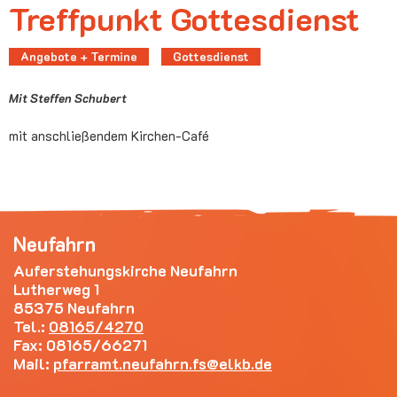
Treffpunkt Gottesdienst
Angebote + Termine
Gottesdienst
Mit Steffen Schubert
mit anschließendem Kirchen-Café
Neufahrn
Auferstehungskirche Neufahrn
Lutherweg 1
85375 Neufahrn
Tel.:
08165/4270
Fax: 08165/66271
Mail:
pfarramt.neufahrn.fs
elkb.de