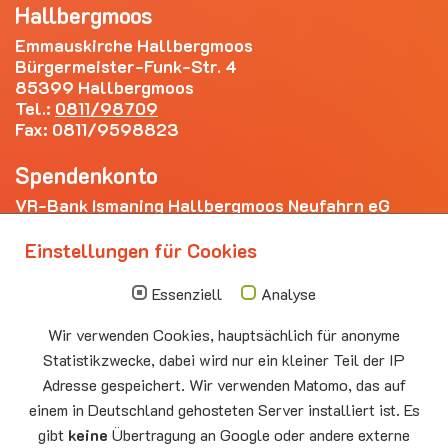
Hallbergmoos
Emmauskirche Hallbergmoos
Bürgermeister-Funk-Str. 4
85399 Hallbergmoos
Tel.:
0811/98709
Fax: 0811/9598823
Spendenkonto
VR-Bank Ismaning Hallbergmoos Neufahrn eG
IBAN: DE20 7009 3400 0006 4281 69
Einstellungen für Cookies
Die nächsten Termine
Essenziell
Analyse
Sonntag
10.00 - 11.00
09.08
Sommerkirche
Wir verwenden Cookies, hauptsächlich für anonyme
Auferstehungskirche Neufahrn
Statistikzwecke, dabei wird nur ein kleiner Teil der IP
Adresse gespeichert. Wir verwenden Matomo, das auf
Montag
15.00 - 17.00
10.08
Senioren-Spieletreff Neufahrn
einem in Deutschland gehosteten Server installiert ist. Es
Auferstehungskirche Neufahrn
gibt
keine
Übertragung an Google oder andere externe