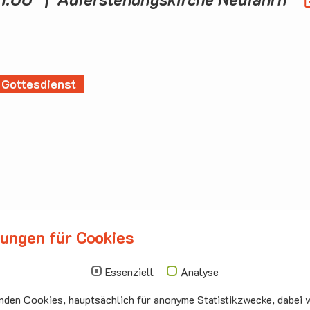
Gottesdienst
lungen für Cookies
llbergmoos
Die nächsten Termi
auskirche Hallbergmoos
Sonntag
10.00 - 11.00
Essenziell
Analyse
ermeister-Funk-Str. 4
09.08
Sommerkirch
den Cookies, hauptsächlich für anonyme Statistikzwecke, dabei w
99 Hallbergmoos
Auferstehung