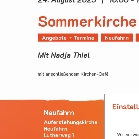
Sommerkirche
Angebote + Termine
Neufahrn
Mit Nadja Thiel
mit anschließendem Kirchen-Café
Einstel
Neufahrn
Ha
Auferstehungskirche
Emm
Neufahrn
Bürg
Wir verwen
Lutherweg 1
853