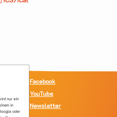
ne
Facebook
YouTube
e
ird nur ein
skirc
Newsletter
einem in
Google oder