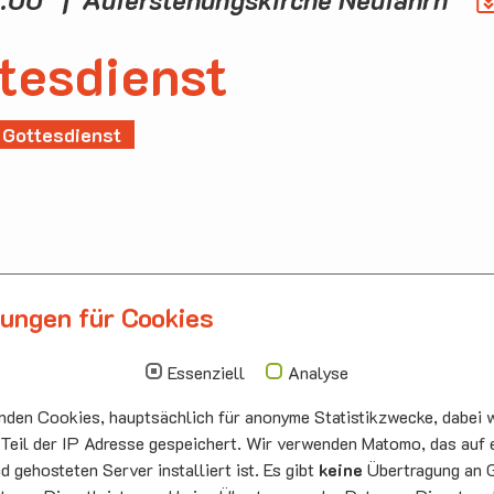
tesdienst
Gottesdienst
lungen für Cookies
llbergmoos
Die nächsten Termi
Essenziell
Analyse
auskirche Hallbergmoos
Sonntag
10.00 - 11.00
ermeister-Funk-Str. 4
09.08
Sommerkirch
den Cookies, hauptsächlich für anonyme Statistikzwecke, dabei w
99 Hallbergmoos
Auferstehung
:
0811/98709
he Neufahrn
 Teil der IP Adresse gespeichert. Wir verwenden Matomo, das auf 
: 0811/9598823
 gehosteten Server installiert ist. Es gibt
keine
Übertragung an 
Montag
15.00 - 17.00