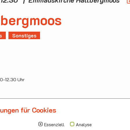
lbergmoos
s
Sonstiges
00-12.30 Uhr
lungen für Cookies
llbergmoos
Die nächsten Termi
auskirche Hallbergmoos
Sonntag
10.00 - 11.00
Essenziell
Analyse