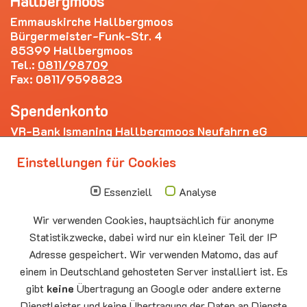
Hallbergmoos
Emmauskirche Hallbergmoos
Bürgermeister-Funk-Str. 4
85399 Hallbergmoos
Tel.:
0811/98709
Fax: 0811/9598823
Spendenkonto
VR-Bank Ismaning Hallbergmoos Neufahrn eG
IBAN: DE20 7009 3400 0006 4281 69
Einstellungen für Cookies
Die nächsten Termine
Essenziell
Analyse
Sonntag
10.00 - 11.00
09.08
Sommerkirche
Wir verwenden Cookies, hauptsächlich für anonyme
Auferstehungskirche Neufahrn
Statistikzwecke, dabei wird nur ein kleiner Teil der IP
Montag
15.00 - 17.00
Adresse gespeichert. Wir verwenden Matomo, das auf
10.08
Senioren-Spieletreff Neufahrn
einem in Deutschland gehosteten Server installiert ist. Es
Auferstehungskirche Neufahrn
gibt
keine
Übertragung an Google oder andere externe
Dienstleister und keine Übertragung der Daten an Dienste