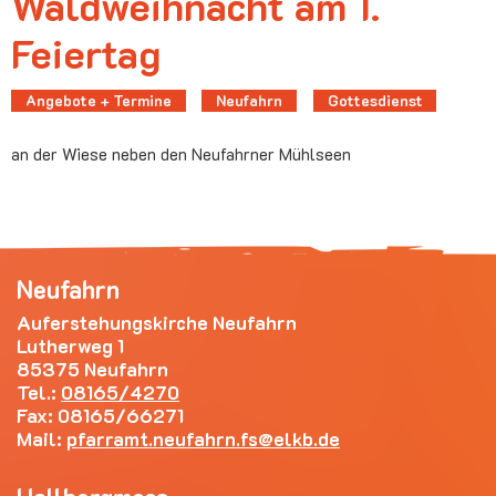
Waldweihnacht am 1.
Feiertag
Angebote + Termine
Neufahrn
Gottesdienst
an der Wiese neben den Neufahrner Mühlseen
Neufahrn
Auferstehungskirche Neufahrn
Lutherweg 1
85375 Neufahrn
Tel.:
08165/4270
Fax: 08165/66271
Mail:
pfarramt.neufahrn.fs
elkb.de