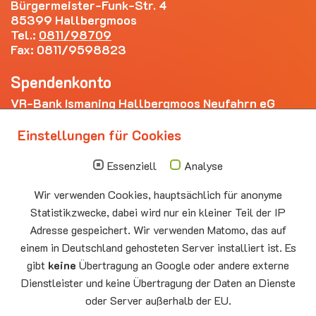
Bürgermeister-Funk-Str. 4
85399 Hallbergmoos
Tel.:
0811/98709
Fax: 0811/9598823
Spendenkonto
VR-Bank Ismaning Hallbergmoos Neufahrn eG
IBAN: DE20 7009 3400 0006 4281 69
Einstellungen für Cookies
Die nächsten Termine
Essenziell
Analyse
Sonntag
10.00 - 11.00
09.08
Sommerkirche
Wir verwenden Cookies, hauptsächlich für anonyme
Auferstehungskirche Neufahrn
Statistikzwecke, dabei wird nur ein kleiner Teil der IP
Montag
15.00 - 17.00
Adresse gespeichert. Wir verwenden Matomo, das auf
10.08
Senioren-Spieletreff Neufahrn
einem in Deutschland gehosteten Server installiert ist. Es
Auferstehungskirche Neufahrn
gibt
keine
Übertragung an Google oder andere externe
Dienstleister und keine Übertragung der Daten an Dienste
Mittwoch
20.00 Offenes Ende
oder Server außerhalb der EU.
12.08
Godtimes