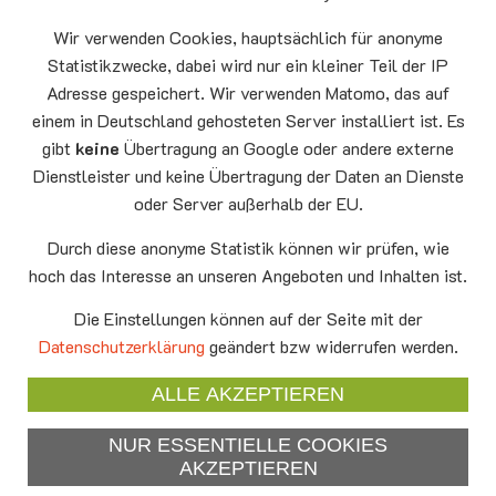
Sonntag
10.00 - 11.00
09.08
Sommerkirche
Wir verwenden Cookies, hauptsächlich für anonyme
Auferstehungskirche Neufahrn
Statistikzwecke, dabei wird nur ein kleiner Teil der IP
Montag
15.00 - 17.00
Adresse gespeichert. Wir verwenden Matomo, das auf
10.08
Senioren-Spieletreff Neufahrn
einem in Deutschland gehosteten Server installiert ist. Es
Auferstehungskirche Neufahrn
gibt
keine
Übertragung an Google oder andere externe
Dienstleister und keine Übertragung der Daten an Dienste
Mittwoch
20.00 Offenes Ende
oder Server außerhalb der EU.
12.08
Godtimes
Auferstehungskirche Neufahrn
Durch diese anonyme Statistik können wir prüfen, wie
hoch das Interesse an unseren Angeboten und Inhalten ist.
Facebook
Die Einstellungen können auf der Seite mit der
YouTube
Datenschutzerklärung
geändert bzw widerrufen werden.
Newsletter
ALLE AKZEPTIEREN
NUR ESSENTIELLE COOKIES
Impressum
AKZEPTIEREN