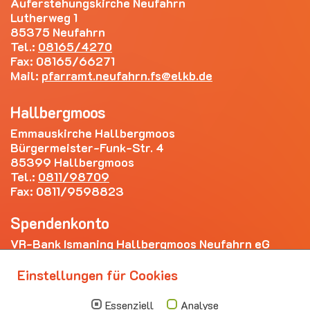
Auferstehungskirche Neufahrn
Lutherweg 1
85375 Neufahrn
Tel.:
08165/4270
Fax: 08165/66271
Mail:
pfarramt.neufahrn.fs
elkb.de
Hallbergmoos
Emmauskirche Hallbergmoos
Bürgermeister-Funk-Str. 4
85399 Hallbergmoos
Tel.:
0811/98709
Fax: 0811/9598823
Spendenkonto
VR-Bank Ismaning Hallbergmoos Neufahrn eG
IBAN: DE20 7009 3400 0006 4281 69
Einstellungen für Cookies
Die nächsten Termine
Essenziell
Analyse