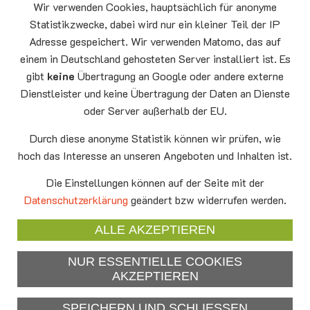
Wir verwenden Cookies, hauptsächlich für anonyme
Auferstehungskirche Neufahrn
Statistikzwecke, dabei wird nur ein kleiner Teil der IP
Montag
15.00 - 17.00
Adresse gespeichert. Wir verwenden Matomo, das auf
10.08
Senioren-Spieletreff Neufahrn
einem in Deutschland gehosteten Server installiert ist. Es
Auferstehungskirche Neufahrn
gibt
keine
Übertragung an Google oder andere externe
Dienstleister und keine Übertragung der Daten an Dienste
Mittwoch
20.00 Offenes Ende
oder Server außerhalb der EU.
12.08
Godtimes
Auferstehungskirche Neufahrn
Durch diese anonyme Statistik können wir prüfen, wie
hoch das Interesse an unseren Angeboten und Inhalten ist.
Facebook
Die Einstellungen können auf der Seite mit der
YouTube
Datenschutzerklärung
geändert bzw widerrufen werden.
Newsletter
ALLE AKZEPTIEREN
NUR ESSENTIELLE COOKIES
Impressum
AKZEPTIEREN
Datenschutzerklärung
SPEICHERN UND SCHLIESSEN