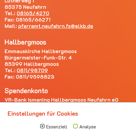
Lutherweg 1
85375 Neufahrn
Tel.:
08165/4270
Fax: 08165/66271
Mail:
pfarramt.neufahrn.fs
elkb.de
Hallbergmoos
Emmauskirche Hallbergmoos
Bürgermeister-Funk-Str. 4
85399 Hallbergmoos
Tel.:
0811/98709
Fax: 0811/9598823
Spendenkonto
VR-Bank Ismaning Hallbergmoos Neufahrn eG
IBAN: DE20 7009 3400 0006 4281 69
Einstellungen für Cookies
Die nächsten Termine
Essenziell
Analyse
Sonntag
10.00 - 11.00
09.08
Sommerkirche