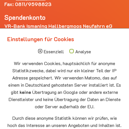
Fax: 0811/9598823
Spendenkonto
VR-Bank Ismaning Hallbergmoos Neufahrn eG
IBAN: DE20 7009 3400 0006 4281 69
Einstellungen für Cookies
Die nächsten Termine
Essenziell
Analyse
Sonntag
10.00 - 11.00
09.08
Sommerkirche
Wir verwenden Cookies, hauptsächlich für anonyme
Auferstehungskirche Neufahrn
Statistikzwecke, dabei wird nur ein kleiner Teil der IP
Montag
15.00 - 17.00
Adresse gespeichert. Wir verwenden Matomo, das auf
10.08
Senioren-Spieletreff Neufahrn
einem in Deutschland gehosteten Server installiert ist. Es
Auferstehungskirche Neufahrn
gibt
keine
Übertragung an Google oder andere externe
Dienstleister und keine Übertragung der Daten an Dienste
Mittwoch
20.00 Offenes Ende
oder Server außerhalb der EU.
12.08
Godtimes
Auferstehungskirche Neufahrn
Durch diese anonyme Statistik können wir prüfen, wie
hoch das Interesse an unseren Angeboten und Inhalten ist.
Facebook