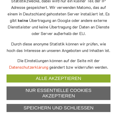
Statistikzwecke, dabei wird nur ein kleiner Teil der IP
Adresse gespeichert. Wir verwenden Matomo, das auf
Montag
15.00 - 17.00
10.08
Senioren-Spieletreff Neufahrn
einem in Deutschland gehosteten Server installiert ist. Es
Auferstehungskirche Neufahrn
gibt
keine
Übertragung an Google oder andere externe
Dienstleister und keine Übertragung der Daten an Dienste
Mittwoch
20.00 Offenes Ende
oder Server außerhalb der EU.
12.08
Godtimes
Auferstehungskirche Neufahrn
Durch diese anonyme Statistik können wir prüfen, wie
hoch das Interesse an unseren Angeboten und Inhalten ist.
Facebook
Die Einstellungen können auf der Seite mit der
YouTube
Datenschutzerklärung
geändert bzw widerrufen werden.
Newsletter
ALLE AKZEPTIEREN
NUR ESSENTIELLE COOKIES
Impressum
AKZEPTIEREN
Datenschutzerklärung
SPEICHERN UND SCHLIESSEN