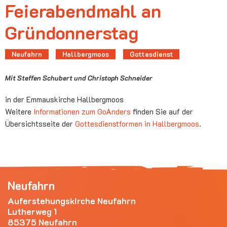
Feierabendmahl an
Gründonnerstag
Neufahrn
Hallbergmoos
Gottesdienst
Mit Steffen Schubert und Christoph Schneider
in der Emmauskirche Hallbergmoos
Weitere
Informationen zum GoAnders
finden Sie auf der
Übersichtsseite der
Gottesdienstformen in Hallbergmoos
.
Neufahrn
Auferstehungskirche Neufahrn
Lutherweg 1
85375 Neufahrn