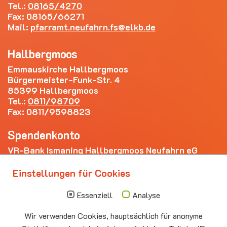
Tel.:
08165/4270
Fax: 08165/66271
Mail:
pfarramt.neufahrn.fs
elkb.de
Hallbergmoos
Emmauskirche Hallbergmoos
Bürgermeister-Funk-Str. 4
85399 Hallbergmoos
Tel.:
0811/98709
Fax: 0811/9598823
Spendenkonto
VR-Bank Ismaning Hallbergmoos Neufahrn eG
IBAN: DE20 7009 3400 0006 4281 69
Einstellungen für Cookies
Die nächsten Termine
Essenziell
Analyse
Sonntag
10.00 - 11.00
09.08
Sommerkirche
Wir verwenden Cookies, hauptsächlich für anonyme
Auferstehungskirche Neufahrn