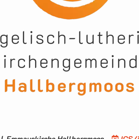
0 | Emmauskirche Hallbergmoos
ICS/