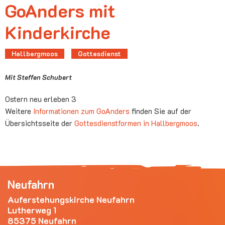
GoAnders mit
Kinderkirche
Hallbergmoos
Gottesdienst
Mit Steffen Schubert
Ostern neu erleben 3
Weitere
Informationen zum GoAnders
finden Sie auf der
Übersichtsseite der
Gottesdienstformen in Hallbergmoos
.
Neufahrn
Auferstehungskirche Neufahrn
Lutherweg 1
85375 Neufahrn