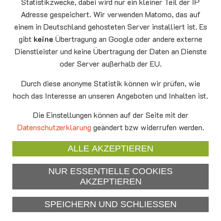
Statistikzwecke, dabei wird nur ein kleiner Teil der IP
Montag
15.00 - 17.00
Adresse gespeichert. Wir verwenden Matomo, das auf
10.08
Senioren-Spieletreff Neufahrn
einem in Deutschland gehosteten Server installiert ist. Es
Auferstehungskirche Neufahrn
gibt
keine
Übertragung an Google oder andere externe
Dienstleister und keine Übertragung der Daten an Dienste
Mittwoch
20.00 Offenes Ende
oder Server außerhalb der EU.
12.08
Godtimes
Auferstehungskirche Neufahrn
Durch diese anonyme Statistik können wir prüfen, wie
hoch das Interesse an unseren Angeboten und Inhalten ist.
Facebook
Die Einstellungen können auf der Seite mit der
YouTube
Datenschutzerklärung
geändert bzw widerrufen werden.
Newsletter
ALLE AKZEPTIEREN
NUR ESSENTIELLE COOKIES
Impressum
AKZEPTIEREN
Datenschutzerklärung
SPEICHERN UND SCHLIESSEN