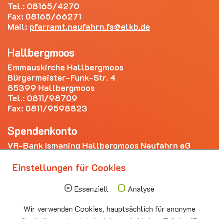
Tel.:
08165/4270
Fax: 08165/66271
Mail:
pfarramt.neufahrn.fs
elkb.de
Hallbergmoos
Emmauskirche Hallbergmoos
Bürgermeister-Funk-Str. 4
85399 Hallbergmoos
Tel.:
0811/98709
Fax: 0811/9598823
Spendenkonto
VR-Bank Ismaning Hallbergmoos Neufahrn eG
IBAN: DE20 7009 3400 0006 4281 69
Einstellungen für Cookies
Die nächsten Termine
Essenziell
Analyse
Sonntag
10.00 - 11.00
09.08
Sommerkirche
Wir verwenden Cookies, hauptsächlich für anonyme
Auferstehungskirche Neufahrn