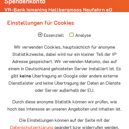
Spendenkonto
VR-Bank Ismaning Hallbergmoos Neufahrn eG
IBAN: DE20 7009 3400 0006 4281 69
Einstellungen für Cookies
Die nächsten Termine
Essenziell
Analyse
Sonntag
10.00 - 11.00
09.08
Sommerkirche
Wir verwenden Cookies, hauptsächlich für anonyme
Auferstehungskirche Neufahrn
Statistikzwecke, dabei wird nur ein kleiner Teil der IP
Montag
15.00 - 17.00
Adresse gespeichert. Wir verwenden Matomo, das auf
10.08
Senioren-Spieletreff Neufahrn
einem in Deutschland gehosteten Server installiert ist. Es
Auferstehungskirche Neufahrn
gibt
keine
Übertragung an Google oder andere externe
Dienstleister und keine Übertragung der Daten an Dienste
Mittwoch
20.00 Offenes Ende
oder Server außerhalb der EU.
12.08
Godtimes
Auferstehungskirche Neufahrn
Durch diese anonyme Statistik können wir prüfen, wie
hoch das Interesse an unseren Angeboten und Inhalten ist.
Facebook
Die Einstellungen können auf der Seite mit der
YouTube
Datenschutzerklärung
geändert bzw widerrufen werden.