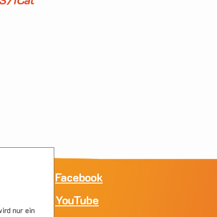
ne
Facebook
YouTube
e
ird nur ein
skirc