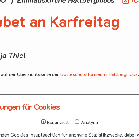
bet an Karfreitag
ja Thiel
 auf der Übersichtsseite der
Gottesdienstformen in Hallbergmoos
.
lungen für Cookies
llbergmoos
Die nächsten Termi
auskirche Hallbergmoos
Sonntag
10.00 - 11.00
Essenziell
Analyse
ermeister-Funk-Str. 4
09.08
Sommerkirch
den Cookies, hauptsächlich für anonyme Statistikzwecke, dabei w
99 Hallbergmoos
Auferstehung