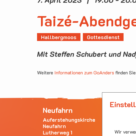
Taizé-Abendge
Hallbergmoos
Gottesdienst
Mit Steffen Schubert und Nad
Weitere
Informationen zum GoAnders
finden Sie
Einstel
Neufahrn
Ha
Auferstehungskirche
Emm
Neufahrn
Bürg
Wir verwen
Lutherweg 1
853