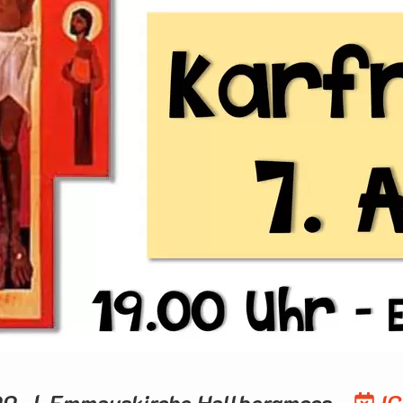
.00 | Emmauskirche Hallbergmoos
IC