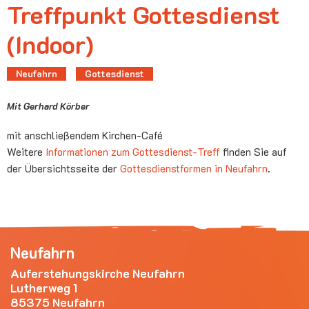
Treffpunkt Gottesdienst
(Indoor)
Neufahrn
Gottesdienst
Mit Gerhard Körber
mit anschließendem Kirchen-Café
Weitere
Informationen zum Gottesdienst-Treff
finden Sie auf
der Übersichtsseite der
Gottesdienstformen in Neufahrn
.
Neufahrn
Auferstehungskirche Neufahrn
Lutherweg 1
85375 Neufahrn