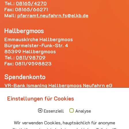
Tel.:
08165/4270
Fax: 08165/66271
Mail:
pfarramt.neufahrn.fs
elkb.de
Hallbergmoos
Emmauskirche Hallbergmoos
Bürgermeister-Funk-Str. 4
85399 Hallbergmoos
Tel.:
0811/98709
Fax: 0811/9598823
Spendenkonto
VR-Bank Ismaning Hallbergmoos Neufahrn eG
IBAN: DE20 7009 3400 0006 4281 69
Einstellungen für Cookies
Die nächsten Termine
Essenziell
Analyse
Sonntag
10.00 - 11.00
09.08
Sommerkirche
Wir verwenden Cookies, hauptsächlich für anonyme
Auferstehungskirche Neufahrn