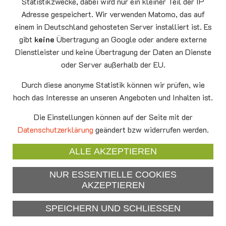
Statistikzwecke, dabei wird nur ein kleiner Teil der IP
Adresse gespeichert. Wir verwenden Matomo, das auf
Montag
15.00 - 17.00
10.08
Senioren-Spieletreff Neufahrn
einem in Deutschland gehosteten Server installiert ist. Es
Auferstehungskirche Neufahrn
gibt
keine
Übertragung an Google oder andere externe
Dienstleister und keine Übertragung der Daten an Dienste
Mittwoch
20.00 Offenes Ende
oder Server außerhalb der EU.
12.08
Godtimes
Auferstehungskirche Neufahrn
Durch diese anonyme Statistik können wir prüfen, wie
hoch das Interesse an unseren Angeboten und Inhalten ist.
Facebook
Die Einstellungen können auf der Seite mit der
YouTube
Datenschutzerklärung
geändert bzw widerrufen werden.
Newsletter
ALLE AKZEPTIEREN
NUR ESSENTIELLE COOKIES
Impressum
AKZEPTIEREN
Datenschutzerklärung
SPEICHERN UND SCHLIESSEN