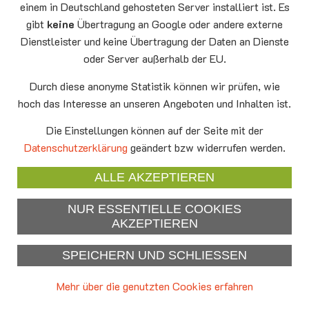
10.08
Senioren-Spieletreff Neufahrn
einem in Deutschland gehosteten Server installiert ist. Es
Auferstehungskirche Neufahrn
gibt
keine
Übertragung an Google oder andere externe
Dienstleister und keine Übertragung der Daten an Dienste
Mittwoch
20.00 Offenes Ende
oder Server außerhalb der EU.
12.08
Godtimes
Auferstehungskirche Neufahrn
Durch diese anonyme Statistik können wir prüfen, wie
hoch das Interesse an unseren Angeboten und Inhalten ist.
Facebook
Die Einstellungen können auf der Seite mit der
YouTube
Datenschutzerklärung
geändert bzw widerrufen werden.
Newsletter
ALLE AKZEPTIEREN
NUR ESSENTIELLE COOKIES
Impressum
AKZEPTIEREN
Datenschutzerklärung
SPEICHERN UND SCHLIESSEN
Mehr über die genutzten Cookies erfahren
c2026 - Evangelisch-lutherische Kirchengemeinde Neufahrn & Hallbergmoos