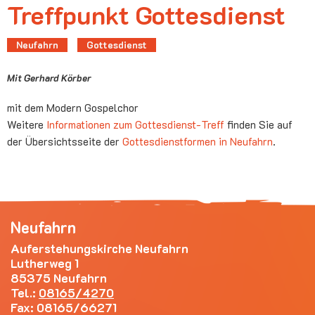
Treffpunkt Gottesdienst
Neufahrn
Gottesdienst
Mit Gerhard Körber
mit dem Modern Gospelchor
Weitere
Informationen zum Gottesdienst-Treff
finden Sie auf
der Übersichtsseite der
Gottesdienstformen in Neufahrn
.
Neufahrn
Auferstehungskirche Neufahrn
Lutherweg 1
85375 Neufahrn
Tel.:
08165/4270
Fax: 08165/66271