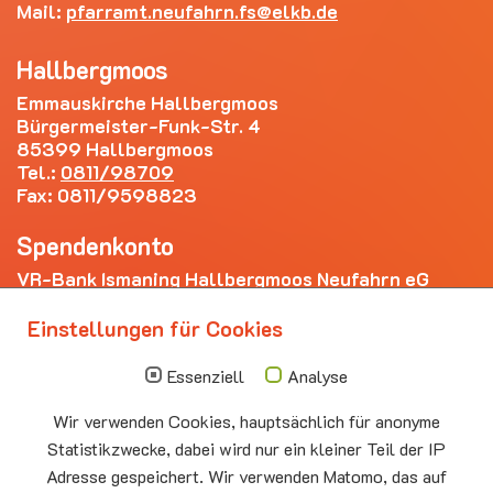
Mail:
pfarramt.neufahrn.fs
elkb.de
Hallbergmoos
Emmauskirche Hallbergmoos
Bürgermeister-Funk-Str. 4
85399 Hallbergmoos
Tel.:
0811/98709
Fax: 0811/9598823
Spendenkonto
VR-Bank Ismaning Hallbergmoos Neufahrn eG
IBAN: DE20 7009 3400 0006 4281 69
Einstellungen für Cookies
Die nächsten Termine
Essenziell
Analyse
Sonntag
10.00 - 11.00
09.08
Sommerkirche
Wir verwenden Cookies, hauptsächlich für anonyme
Auferstehungskirche Neufahrn
Statistikzwecke, dabei wird nur ein kleiner Teil der IP
Adresse gespeichert. Wir verwenden Matomo, das auf
Montag
15.00 - 17.00